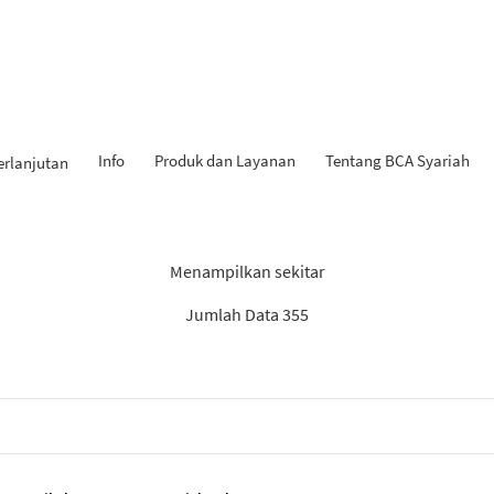
Info
Produk dan Layanan
Tentang BCA Syariah
erlanjutan
Hasil Penemuan: “Laporan”
Menampilkan sekitar
Jumlah Data 355