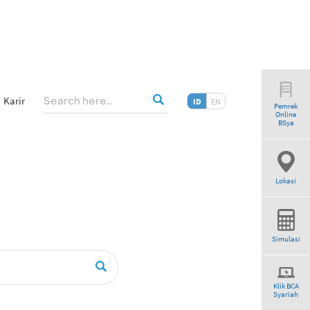
Karir
ID
EN
Pemrek
Online
BSya
Lokasi
Simulasi
Klik BCA
Syariah