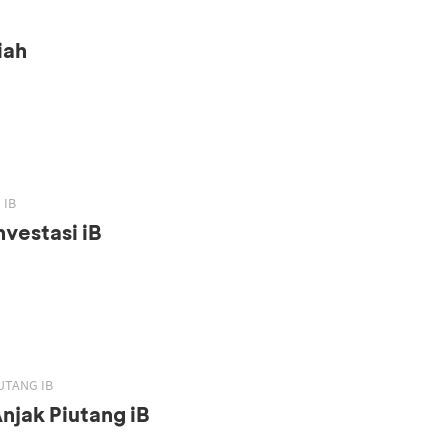
iah
 IB
vestasi iB
UTANG IB
njak Piutang iB