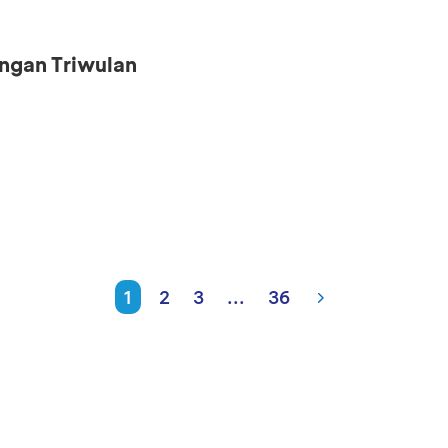
ngan Triwulan
1
2
3
...
36