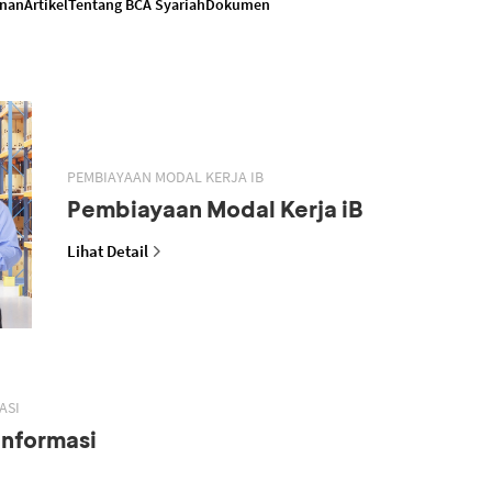
anan
Artikel
Tentang BCA Syariah
Dokumen
PEMBIAYAAN MODAL KERJA IB
Pembiayaan Modal Kerja iB
Lihat Detail
ASI
Informasi