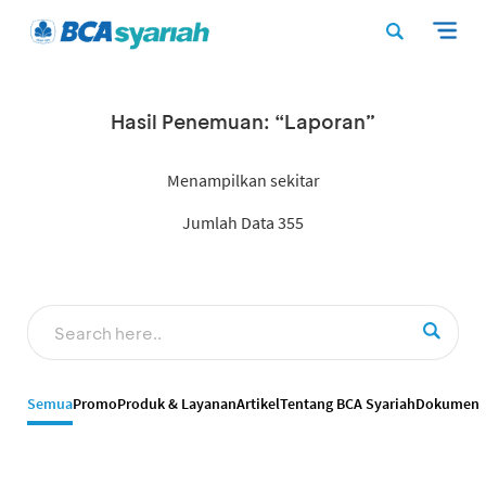
Hasil Penemuan: “Laporan”
Menampilkan sekitar
Jumlah Data 355
Semua
Promo
Produk & Layanan
Artikel
Tentang BCA Syariah
Dokumen