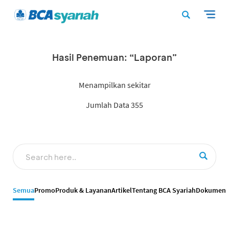
Hasil Penemuan: “Laporan”
Menampilkan sekitar
Jumlah Data 355
Semua
Promo
Produk & Layanan
Artikel
Tentang BCA Syariah
Dokumen