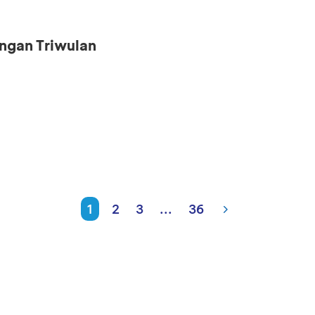
ngan Triwulan
1
2
3
...
36