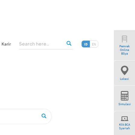
Karir
ID
EN
Pemrek
Online
BSya
Lokasi
Simulasi
Klik BCA
Syariah