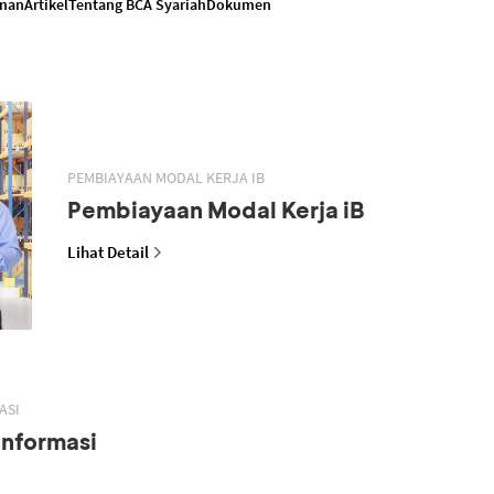
anan
Artikel
Tentang BCA Syariah
Dokumen
PEMBIAYAAN MODAL KERJA IB
Pembiayaan Modal Kerja iB
Lihat Detail
ASI
Informasi