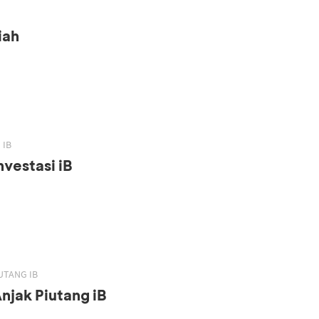
iah
 IB
vestasi iB
UTANG IB
njak Piutang iB