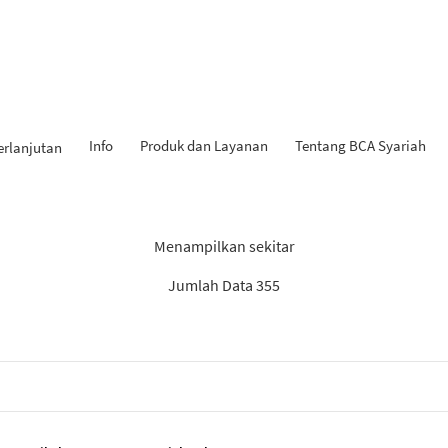
Info
Produk dan Layanan
Tentang BCA Syariah
erlanjutan
Hasil Penemuan: “Laporan”
Menampilkan sekitar
Jumlah Data 355