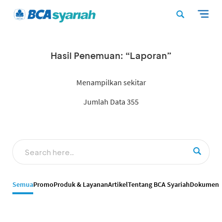
Hasil Penemuan: “Laporan”
Menampilkan sekitar
Jumlah Data 355
Semua
Promo
Produk & Layanan
Artikel
Tentang BCA Syariah
Dokumen