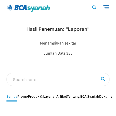
Hasil Penemuan: “Laporan”
Menampilkan sekitar
Jumlah Data 355
Semua
Promo
Produk & Layanan
Artikel
Tentang BCA Syariah
Dokumen