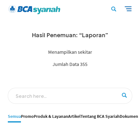
Hasil Penemuan: “Laporan”
Menampilkan sekitar
Jumlah Data 355
Semua
Promo
Produk & Layanan
Artikel
Tentang BCA Syariah
Dokumen