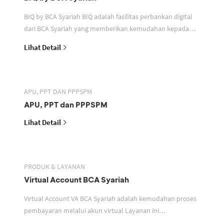
BIQ by BCA Syariah BIQ adalah fasilitas perbankan digital
dari BCA Syariah yang memberikan kemudahan kepada
nasabah pelaku usaha individu dan non individu d
Lihat Detail
APU, PPT DAN PPPSPM
APU, PPT dan PPPSPM
Lihat Detail
PRODUK & LAYANAN
Virtual Account BCA Syariah
Virtual Account VA BCA Syariah adalah kemudahan proses
pembayaran melalui akun virtual Layanan ini
memudahkan mitra perusahaan dalam mengidentifikasi