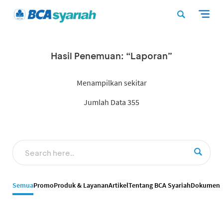
Hasil Penemuan: “Laporan”
Menampilkan sekitar
Jumlah Data 355
Semua
Promo
Produk & Layanan
Artikel
Tentang BCA Syariah
Dokumen