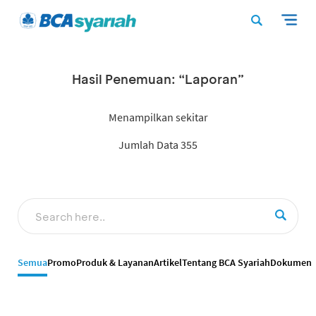
Hasil Penemuan: “Laporan”
Menampilkan sekitar
Jumlah Data 355
Semua
Promo
Produk & Layanan
Artikel
Tentang BCA Syariah
Dokumen