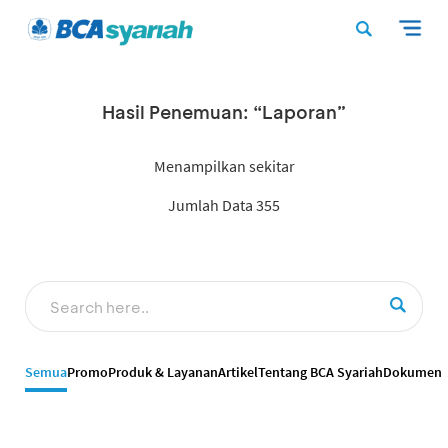
Hasil Penemuan: “Laporan”
Menampilkan sekitar
Jumlah Data 355
Semua
Promo
Produk & Layanan
Artikel
Tentang BCA Syariah
Dokumen