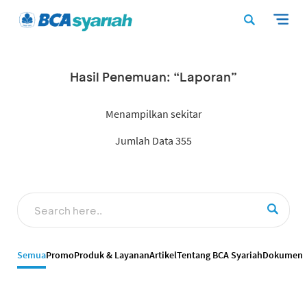
Hasil Penemuan: “Laporan”
Menampilkan sekitar
Jumlah Data 355
Semua
Promo
Produk & Layanan
Artikel
Tentang BCA Syariah
Dokumen