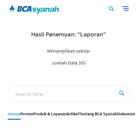
Hasil Penemuan: “Laporan”
Menampilkan sekitar
Jumlah Data 355
Semua
Promo
Produk & Layanan
Artikel
Tentang BCA Syariah
Dokumen