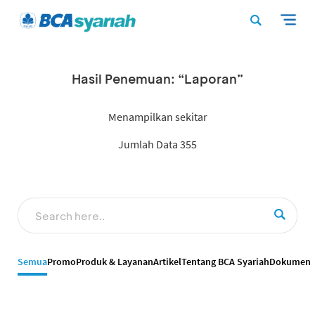
Hasil Penemuan: “Laporan”
Menampilkan sekitar
Jumlah Data 355
Semua
Promo
Produk & Layanan
Artikel
Tentang BCA Syariah
Dokumen