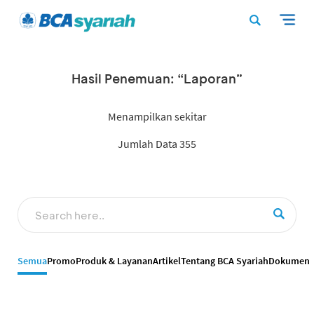
Hasil Penemuan: “Laporan”
Menampilkan sekitar
Jumlah Data 355
Semua
Promo
Produk & Layanan
Artikel
Tentang BCA Syariah
Dokumen