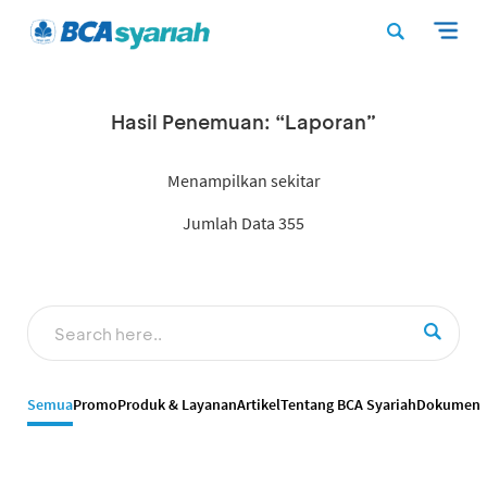
Hasil Penemuan: “Laporan”
Menampilkan sekitar
Jumlah Data 355
Semua
Promo
Produk & Layanan
Artikel
Tentang BCA Syariah
Dokumen