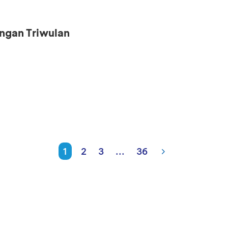
ngan Triwulan
1
2
3
...
36