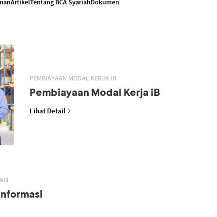
anan
Artikel
Tentang BCA Syariah
Dokumen
PEMBIAYAAN MODAL KERJA IB
Pembiayaan Modal Kerja iB
Lihat Detail
ASI
Informasi