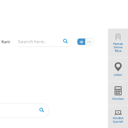
Karir
ID
EN
Pemrek
Online
BSya
Lokasi
Simulasi
Klik BCA
Syariah