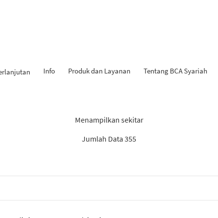
Info
Produk dan Layanan
Tentang BCA Syariah
erlanjutan
Hasil Penemuan: “Laporan”
Menampilkan sekitar
Jumlah Data 355