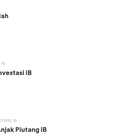
iah
 IB
vestasi iB
UTANG IB
njak Piutang iB