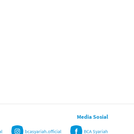
Media Sosial
al
bcasyariah.official
BCA Syariah