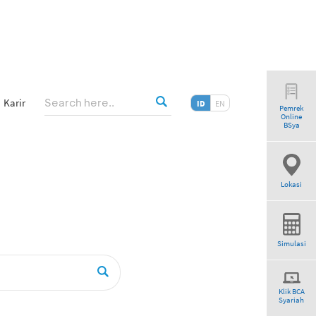
Karir
ID
EN
Pemrek
Online
BSya
Lokasi
Simulasi
Klik BCA
Syariah