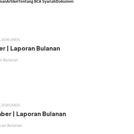
anan
Artikel
Tentang BCA Syariah
Dokumen
H, DOKUMEN
r | Laporan Bulanan
an Bulanan
H, DOKUMEN
ber | Laporan Bulanan
oran Bulanan