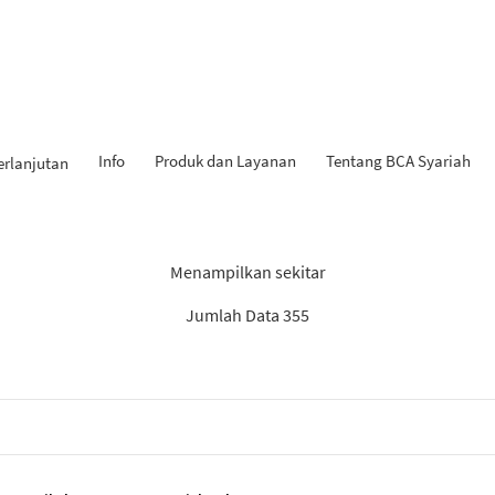
Info
Produk dan Layanan
Tentang BCA Syariah
erlanjutan
Hasil Penemuan: “Laporan”
Menampilkan sekitar
Jumlah Data 355