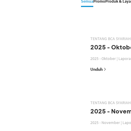
Semua
Promo
Produk & Lay
TENTANG BCA SYARIA
2025 - Oktobe
2025 - Oktober | Lapor
Unduh
TENTANG BCA SYARIA
2025 - Novem
2025 - November | Lap