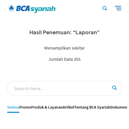
Hasil Penemuan: “Laporan”
Menampilkan sekitar
Jumlah Data 355
Semua
Promo
Produk & Layanan
Artikel
Tentang BCA Syariah
Dokumen