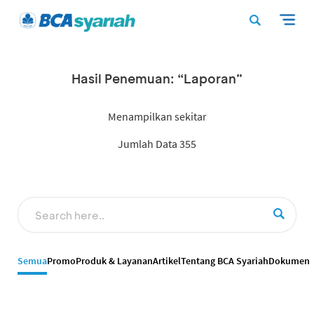
Hasil Penemuan: “Laporan”
Menampilkan sekitar
Jumlah Data 355
Semua
Promo
Produk & Layanan
Artikel
Tentang BCA Syariah
Dokumen