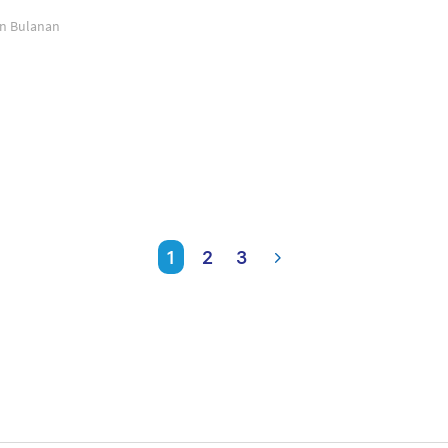
an Bulanan
1
2
3