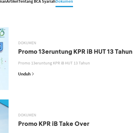
anan
Artikel
Tentang BCA Syariah
Dokumen
DOKUMEN
Promo 13eruntung KPR iB HUT 13 Tahun
Promo 13eruntung KPR iB HUT 13 Tahun
Unduh
DOKUMEN
Promo KPR iB Take Over