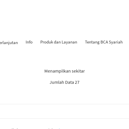
Info
Produk dan Layanan
Tentang BCA Syariah
erlanjutan
Hasil Penemuan: “KPR iB”
Menampilkan sekitar
Jumlah Data 27