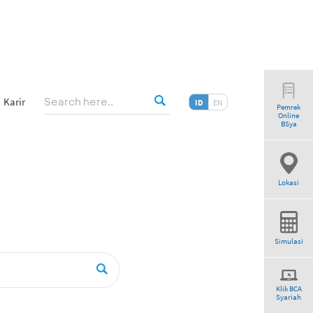
Karir
ID
EN
Pemrek
Online
BSya
Lokasi
Simulasi
Klik BCA
Syariah