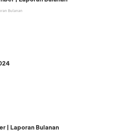
poran Bulanan
024
r | Laporan Bulanan