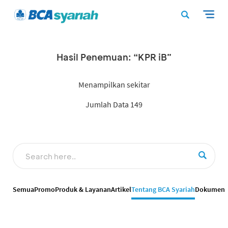
Hasil Penemuan: “KPR iB”
Menampilkan sekitar
Jumlah Data 149
Semua
Promo
Produk & Layanan
Artikel
Tentang BCA Syariah
Dokumen