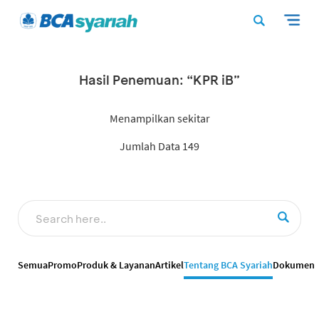
Hasil Penemuan: “KPR iB”
Menampilkan sekitar
Jumlah Data 149
Semua
Promo
Produk & Layanan
Artikel
Tentang BCA Syariah
Dokumen