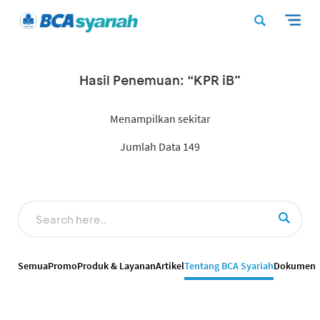
Hasil Penemuan: “KPR iB”
Menampilkan sekitar
Jumlah Data 149
Semua
Promo
Produk & Layanan
Artikel
Tentang BCA Syariah
Dokumen