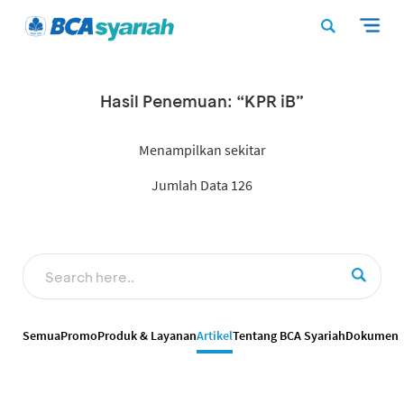
Hasil Penemuan: “KPR iB”
Menampilkan sekitar
Jumlah Data 126
Semua
Promo
Produk & Layanan
Artikel
Tentang BCA Syariah
Dokumen