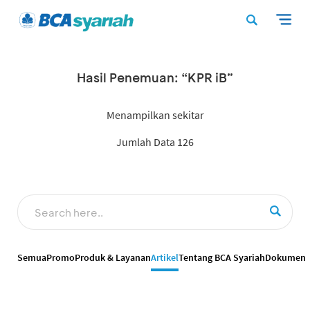
Hasil Penemuan: “KPR iB”
Menampilkan sekitar
Jumlah Data 126
Semua
Promo
Produk & Layanan
Artikel
Tentang BCA Syariah
Dokumen