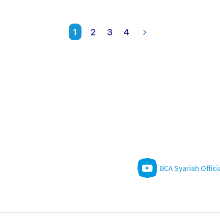
1
2
3
4
BCA Syariah Offici