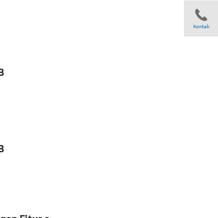
Kontak
Share
B
B