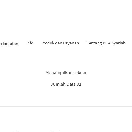
Info
Produk dan Layanan
Tentang BCA Syariah
erlanjutan
Hasil Penemuan: “KPR iB”
Menampilkan sekitar
Jumlah Data 32