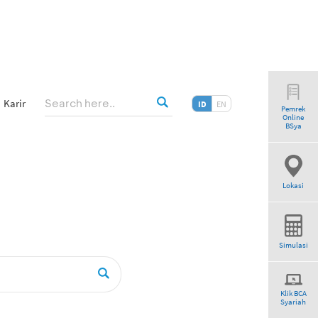
Karir
ID
EN
Pemrek
Online
BSya
Lokasi
Simulasi
Klik BCA
Syariah