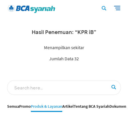
Hasil Penemuan: “KPR iB”
Menampilkan sekitar
Jumlah Data 32
Semua
Promo
Produk & Layanan
Artikel
Tentang BCA Syariah
Dokumen