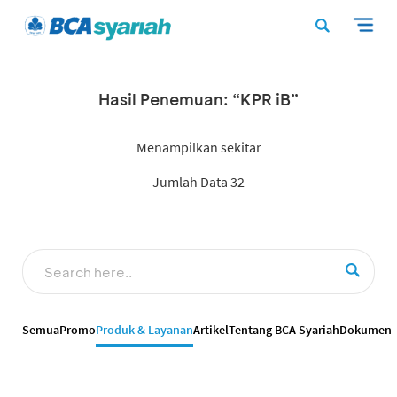
Hasil Penemuan: “KPR iB”
Menampilkan sekitar
Jumlah Data 32
Semua
Promo
Produk & Layanan
Artikel
Tentang BCA Syariah
Dokumen