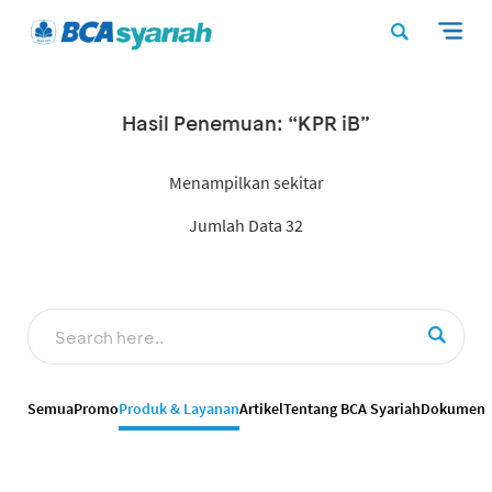
Hasil Penemuan: “KPR iB”
Menampilkan sekitar
Jumlah Data 32
Semua
Promo
Produk & Layanan
Artikel
Tentang BCA Syariah
Dokumen