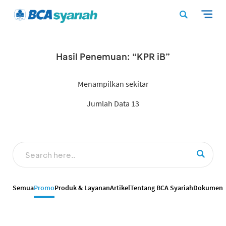
Hasil Penemuan: “KPR iB”
Menampilkan sekitar
Jumlah Data 13
Semua
Promo
Produk & Layanan
Artikel
Tentang BCA Syariah
Dokumen