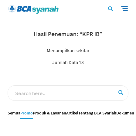
Hasil Penemuan: “KPR iB”
Menampilkan sekitar
Jumlah Data 13
Semua
Promo
Produk & Layanan
Artikel
Tentang BCA Syariah
Dokumen