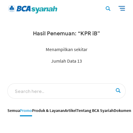
Hasil Penemuan: “KPR iB”
Menampilkan sekitar
Jumlah Data 13
Semua
Promo
Produk & Layanan
Artikel
Tentang BCA Syariah
Dokumen