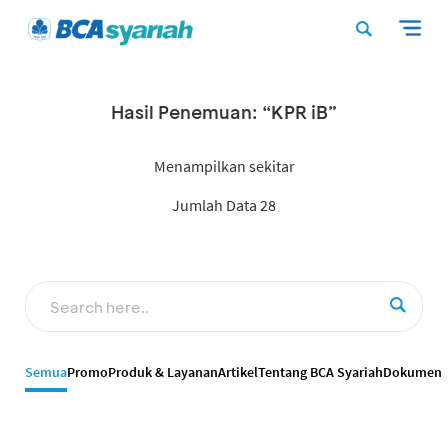
Hasil Penemuan: “KPR iB”
Menampilkan sekitar
Jumlah Data 28
Semua
Promo
Produk & Layanan
Artikel
Tentang BCA Syariah
Dokumen