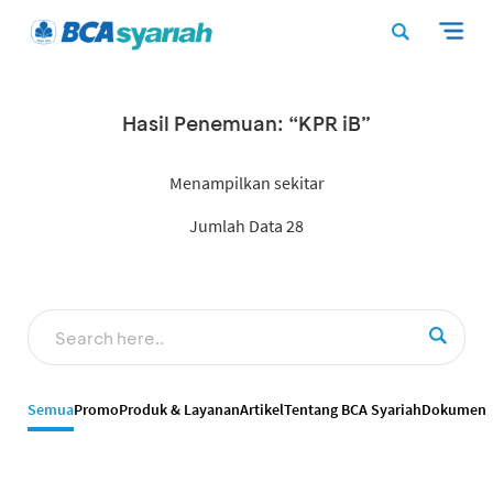
Hasil Penemuan: “KPR iB”
Menampilkan sekitar
Jumlah Data 28
Semua
Promo
Produk & Layanan
Artikel
Tentang BCA Syariah
Dokumen