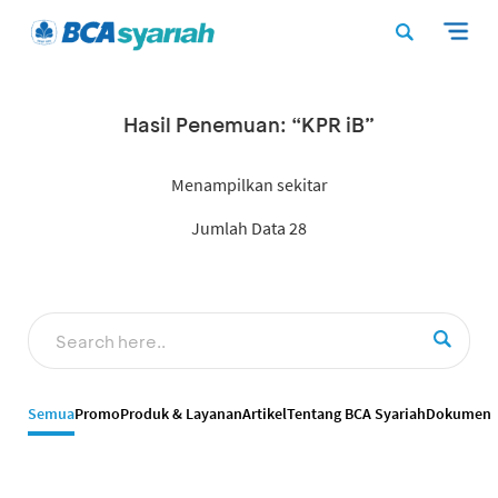
Hasil Penemuan: “KPR iB”
Menampilkan sekitar
Jumlah Data 28
Semua
Promo
Produk & Layanan
Artikel
Tentang BCA Syariah
Dokumen