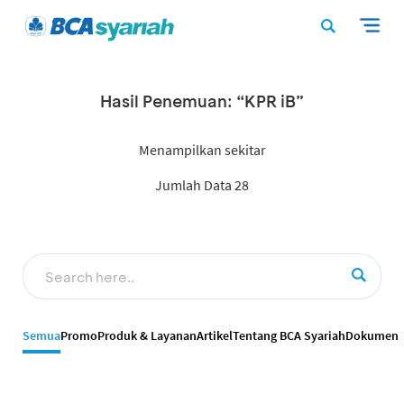
Hasil Penemuan: “KPR iB”
Menampilkan sekitar
Jumlah Data 28
Semua
Promo
Produk & Layanan
Artikel
Tentang BCA Syariah
Dokumen