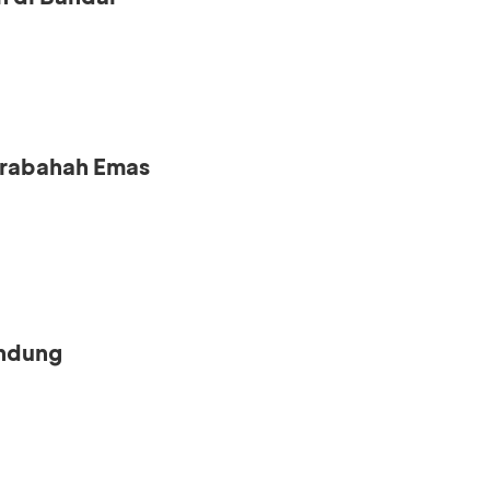
urabahah Emas
andung