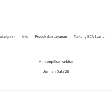
Info
Produk dan Layanan
Tentang BCA Syariah
erlanjutan
Hasil Penemuan: “KPR iB”
Menampilkan sekitar
Jumlah Data 28