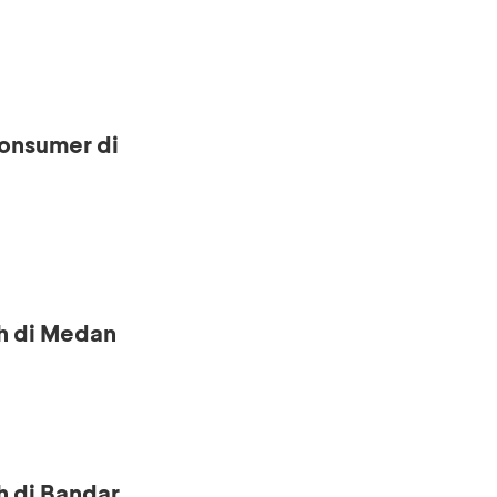
onsumer di
h di Medan
h di Bandar