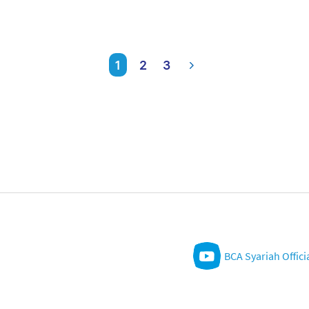
1
2
3
BCA Syariah Offici