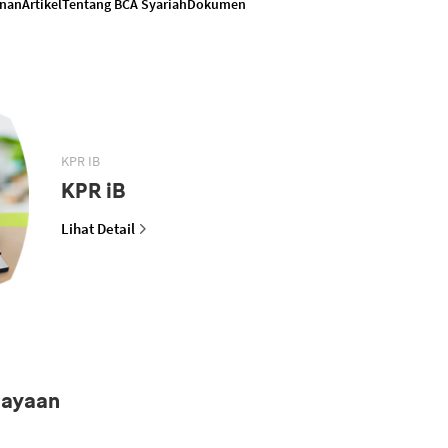
anan
Artikel
Tentang BCA Syariah
Dokumen
KPR IB
KPR iB
Lihat Detail
iayaan