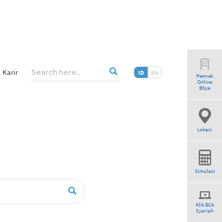
Karir
ID
EN
Pemrek
Online
BSya
Lokasi
Simulasi
Klik BCA
Syariah