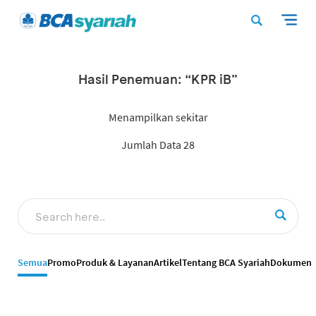
Hasil Penemuan: “KPR iB”
Menampilkan sekitar
Jumlah Data 28
Semua
Promo
Produk & Layanan
Artikel
Tentang BCA Syariah
Dokumen