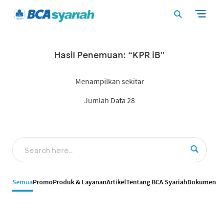
Hasil Penemuan: “KPR iB”
Menampilkan sekitar
Jumlah Data 28
Semua
Promo
Produk & Layanan
Artikel
Tentang BCA Syariah
Dokumen