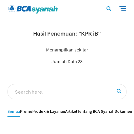
Hasil Penemuan: “KPR iB”
Menampilkan sekitar
Jumlah Data 28
Semua
Promo
Produk & Layanan
Artikel
Tentang BCA Syariah
Dokumen