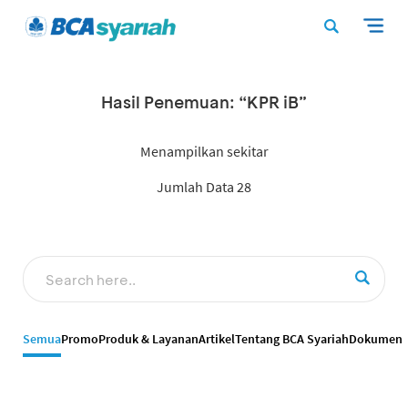
Hasil Penemuan: “KPR iB”
Menampilkan sekitar
Jumlah Data 28
Semua
Promo
Produk & Layanan
Artikel
Tentang BCA Syariah
Dokumen