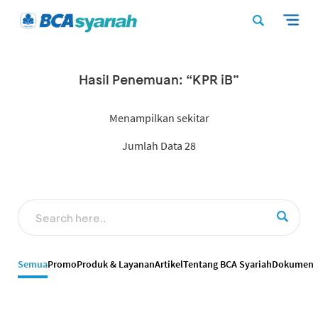
Hasil Penemuan: “KPR iB”
Menampilkan sekitar
Jumlah Data 28
Semua
Promo
Produk & Layanan
Artikel
Tentang BCA Syariah
Dokumen