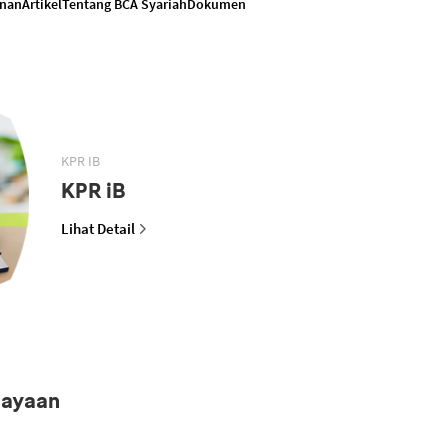
anan
Artikel
Tentang BCA Syariah
Dokumen
KPR IB
KPR iB
Lihat Detail
iayaan