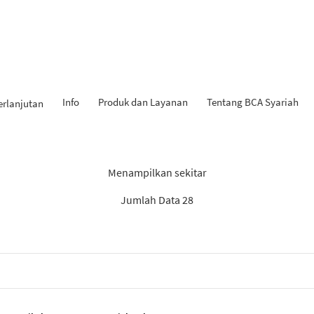
Info
Produk dan Layanan
Tentang BCA Syariah
erlanjutan
Hasil Penemuan: “KPR iB”
Menampilkan sekitar
Jumlah Data 28