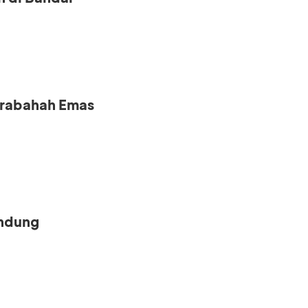
urabahah Emas
andung