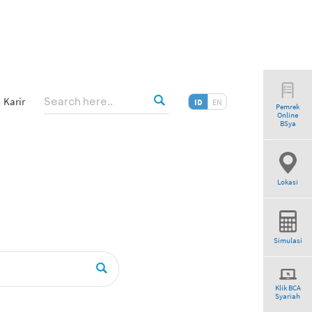
Karir
ID
EN
Pemrek
Online
BSya
Lokasi
Simulasi
Klik BCA
Syariah