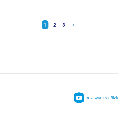
1
2
3
BCA Syariah Offici