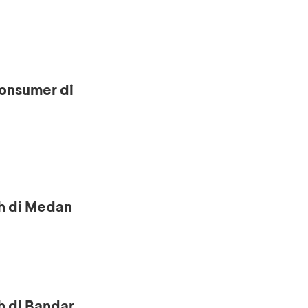
onsumer di
h di Medan
h di Bandar