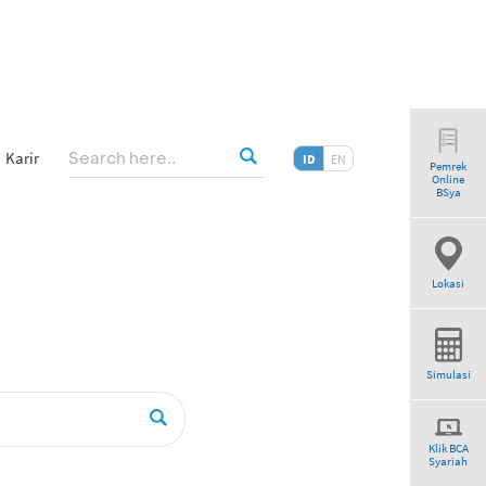
Karir
ID
EN
Pemrek
Online
BSya
Lokasi
Simulasi
Klik BCA
Syariah