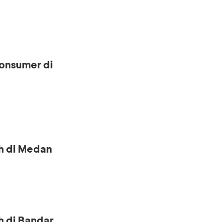
onsumer di
h di Medan
h di Bandar