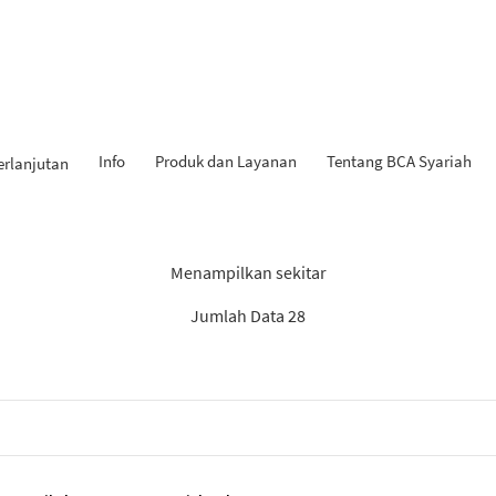
Info
Produk dan Layanan
Tentang BCA Syariah
erlanjutan
Hasil Penemuan: “KPR iB”
Menampilkan sekitar
Jumlah Data 28