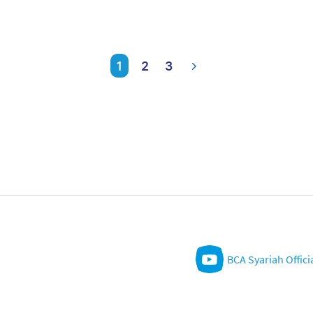
1
2
3
BCA Syariah Offici