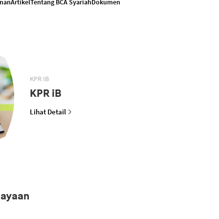
anan
Artikel
Tentang BCA Syariah
Dokumen
KPR IB
KPR iB
Lihat Detail
iayaan