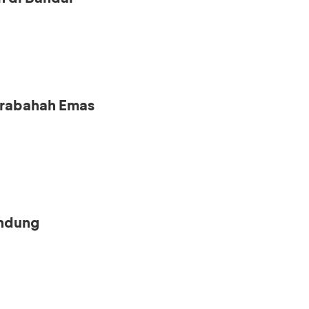
urabahah Emas
andung