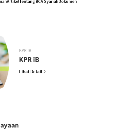
anan
Artikel
Tentang BCA Syariah
Dokumen
KPR IB
KPR iB
Lihat Detail
iayaan