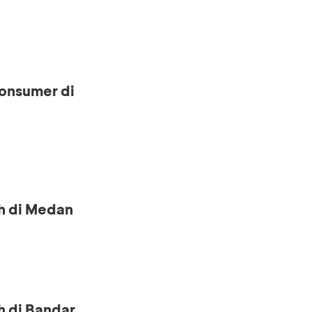
onsumer di
h di Medan
h di Bandar