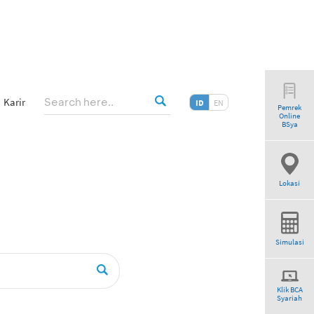
Karir
ID
EN
Pemrek
Online
BSya
Lokasi
Simulasi
Klik BCA
Syariah