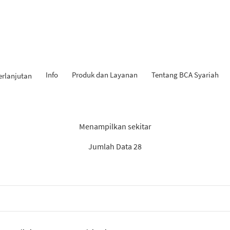
Info
Produk dan Layanan
Tentang BCA Syariah
erlanjutan
Hasil Penemuan: “KPR iB”
Menampilkan sekitar
Jumlah Data 28