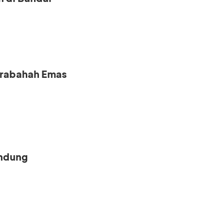
urabahah Emas
andung