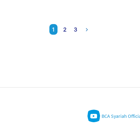
1
2
3
BCA Syariah Offici