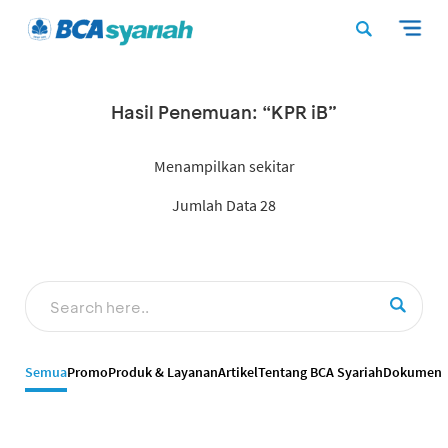
Hasil Penemuan: “KPR iB”
Menampilkan sekitar
Jumlah Data 28
Semua
Promo
Produk & Layanan
Artikel
Tentang BCA Syariah
Dokumen