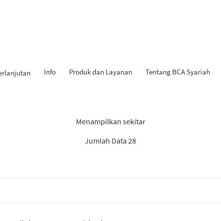
Info
Produk dan Layanan
Tentang BCA Syariah
erlanjutan
Hasil Penemuan: “KPR iB”
Menampilkan sekitar
Jumlah Data 28