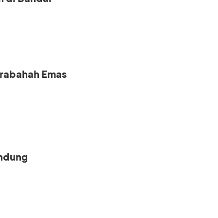
urabahah Emas
andung