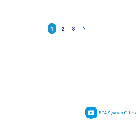
1
2
3
BCA Syariah Offici