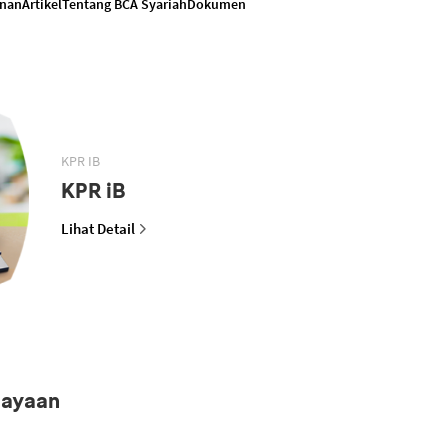
anan
Artikel
Tentang BCA Syariah
Dokumen
KPR IB
KPR iB
Lihat Detail
iayaan