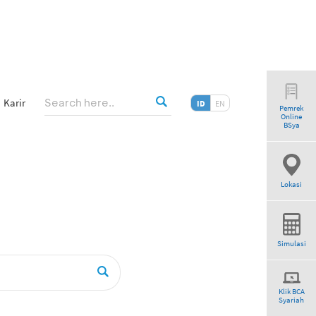
Karir
ID
EN
Pemrek
Online
BSya
Lokasi
Simulasi
Klik BCA
Syariah