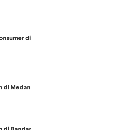
onsumer di
h di Medan
h di Bandar