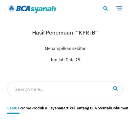
Hasil Penemuan: “KPR iB”
Menampilkan sekitar
Jumlah Data 28
Semua
Promo
Produk & Layanan
Artikel
Tentang BCA Syariah
Dokumen