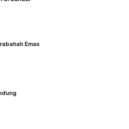
urabahah Emas
andung