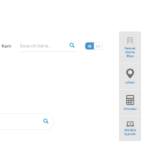
Karir
ID
EN
Pemrek
Online
BSya
Lokasi
Simulasi
Klik BCA
Syariah