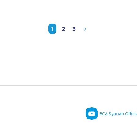
1
2
3
BCA Syariah Offici