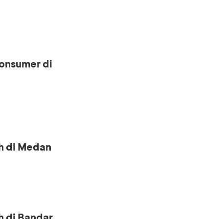
onsumer di
h di Medan
h di Bandar