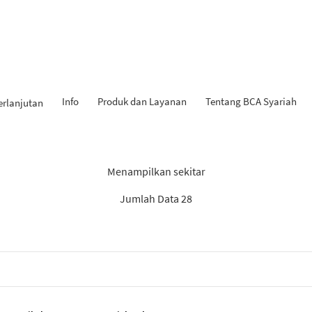
Info
Produk dan Layanan
Tentang BCA Syariah
erlanjutan
Hasil Penemuan: “KPR iB”
Menampilkan sekitar
Jumlah Data 28