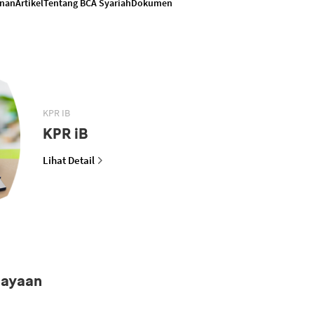
anan
Artikel
Tentang BCA Syariah
Dokumen
KPR IB
KPR iB
Lihat Detail
iayaan