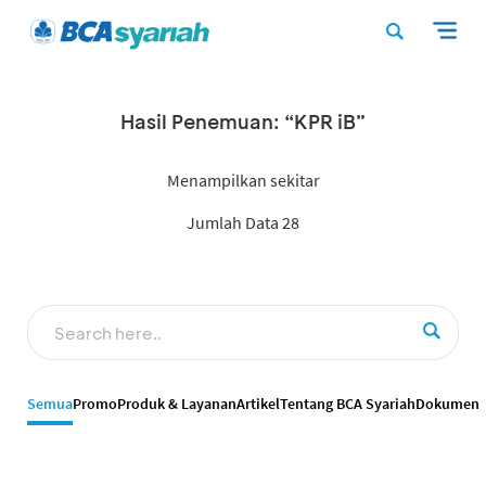
Hasil Penemuan: “KPR iB”
Menampilkan sekitar
Jumlah Data 28
Semua
Promo
Produk & Layanan
Artikel
Tentang BCA Syariah
Dokumen